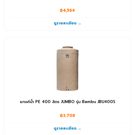
฿4,564
ดูรายละเอียด →
แทงค์น้ำ PE 400 ลิตร JUMBO รุ่น Bambu JBU400S
฿3,708
ดูรายละเอียด →