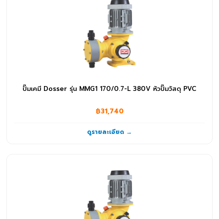
ปั๊มจุ่ม
(232)
ปั๊มน้ำ RO
(1)
ปั๊มน้ำอัตโนมัติ
(31)
ปั๊มหอยโข่ง
(326)
ปั๊มเคมี Dosser รุ่น MMG1 170/0.7-L 380V หัวปั๊มวัสดุ PVC
ปั๊มเคมี
(91)
฿31,740
ปั๊มแรงดันสูง
(10)
ดูรายละเอียด →
สวิทช์ลูกลอย NO
(5)
อุปกรณ์อื่นๆ
(1)
ระบบกรองน้ำและน้ำดื่ม
(69)
ไส้กรองน้ำ
(69)