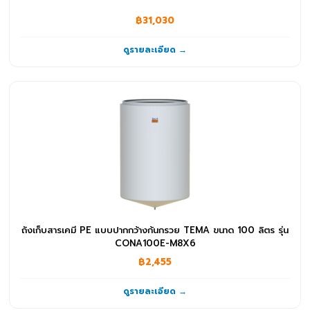
฿31,030
ดูรายละเอียด →
ถังเก็บสารเคมี PE แบบปากกว้างก้นกรวย TEMA ขนาด 100 ลิตร รุ่น
CONA100E-M8X6
฿2,455
ดูรายละเอียด →