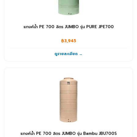
แทงค์น้ำ PE 700 ลิตร JUMBO รุ่น PURE JPE700
฿3,945
ดูรายละเอียด →
แทงค์น้ำ PE 700 ลิตร JUMBO รุ่น Bambu JBU700S