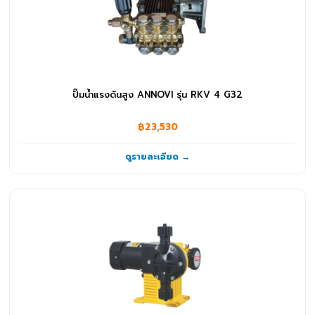
ปั๊มน้ำแรงดันสูง ANNOVI รุ่น RKV 4 G32
฿23,530
ดูรายละเอียด →