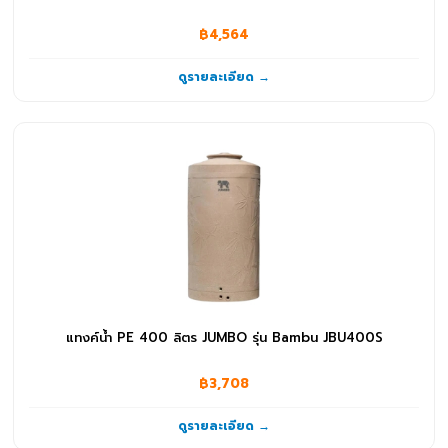
฿4,564
ดูรายละเอียด →
แทงค์น้ำ PE 400 ลิตร JUMBO รุ่น Bambu JBU400S
฿3,708
ดูรายละเอียด →