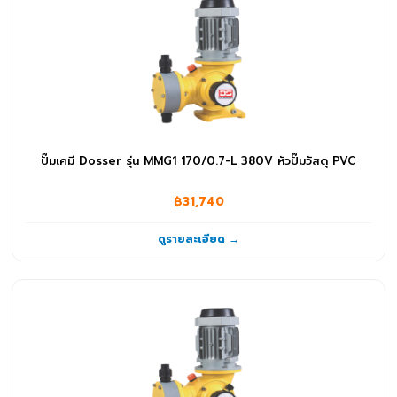
ปั๊มจุ่ม
(232)
ปั๊มน้ำ RO
(1)
ปั๊มน้ำอัตโนมัติ
(31)
ปั๊มหอยโข่ง
(326)
ปั๊มเคมี Dosser รุ่น MMG1 170/0.7-L 380V หัวปั๊มวัสดุ PVC
ปั๊มเคมี
(91)
฿31,740
ปั๊มแรงดันสูง
(10)
ดูรายละเอียด →
สวิทช์ลูกลอย NO
(5)
อุปกรณ์อื่นๆ
(1)
ระบบกรองน้ำและน้ำดื่ม
(69)
ไส้กรองน้ำ
(69)