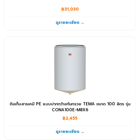
฿31,030
ดูรายละเอียด →
ถังเก็บสารเคมี PE แบบปากกว้างก้นกรวย TEMA ขนาด 100 ลิตร รุ่น
CONA100E-M8X6
฿2,455
ดูรายละเอียด →