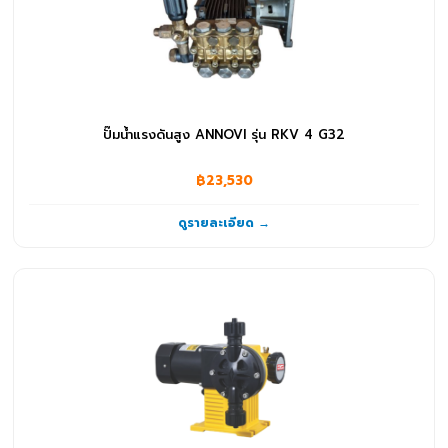
ปั๊มน้ำแรงดันสูง ANNOVI รุ่น RKV 4 G32
฿23,530
ดูรายละเอียด →