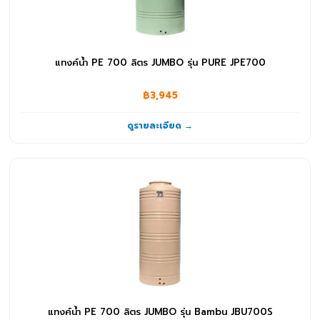
แทงค์น้ำ PE 700 ลิตร JUMBO รุ่น PURE JPE700
฿3,945
ดูรายละเอียด →
แทงค์น้ำ PE 700 ลิตร JUMBO รุ่น Bambu JBU700S