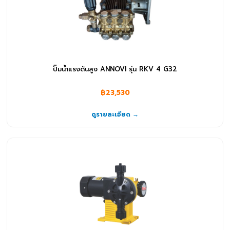
ปั๊มน้ำแรงดันสูง ANNOVI รุ่น RKV 4 G32
฿23,530
ดูรายละเอียด →