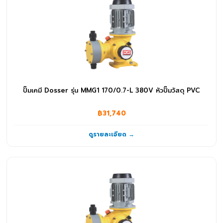
ปั๊มจุ่ม
(232)
ปั๊มน้ำ RO
(1)
ปั๊มน้ำอัตโนมัติ
(31)
ปั๊มหอยโข่ง
(326)
ปั๊มเคมี Dosser รุ่น MMG1 170/0.7-L 380V หัวปั๊มวัสดุ PVC
ปั๊มเคมี
(91)
฿31,740
ปั๊มแรงดันสูง
(10)
ดูรายละเอียด →
สวิทช์ลูกลอย NO
(5)
อุปกรณ์อื่นๆ
(1)
ระบบกรองน้ำและน้ำดื่ม
(69)
ไส้กรองน้ำ
(69)