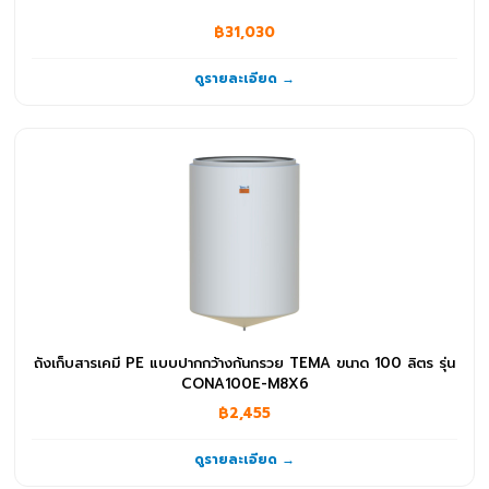
฿31,030
ดูรายละเอียด →
ถังเก็บสารเคมี PE แบบปากกว้างก้นกรวย TEMA ขนาด 100 ลิตร รุ่น
CONA100E-M8X6
฿2,455
ดูรายละเอียด →