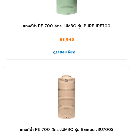
แทงค์น้ำ PE 700 ลิตร JUMBO รุ่น PURE JPE700
฿3,945
ดูรายละเอียด →
แทงค์น้ำ PE 700 ลิตร JUMBO รุ่น Bambu JBU700S