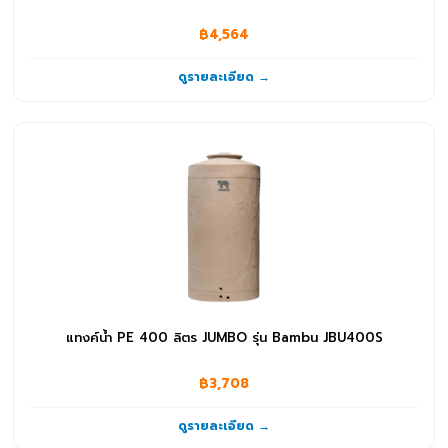
฿4,564
ดูรายละเอียด →
แทงค์น้ำ PE 400 ลิตร JUMBO รุ่น Bambu JBU400S
฿3,708
ดูรายละเอียด →