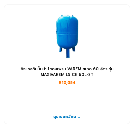
Pressure Switch
(5)
ปั๊มจุ่ม
(232)
ปั๊มน้ำ RO
(1)
ปั๊มน้ำอัตโนมัติ
(31)
ปั๊มหอยโข่ง
(326)
ถังแรงดันปั๊มน้ำ ไดอะแฟรม VAREM ขนาด 60 ลิตร รุ่น
ปั๊มเคมี
(91)
MAXIVAREM LS CE 60L-ST
฿10,054
ปั๊มแรงดันสูง
(10)
สวิทช์ลูกลอย NO
(5)
อุปกรณ์อื่นๆ
(1)
ดูรายละเอียด →
ระบบกรองน้ำและน้ำดื่ม
(69)